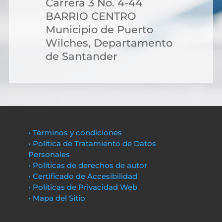
Carrera 3 No. 4-44
BARRIO CENTRO
Municipio de Puerto
Wilches, Departamento
de Santander
• Términos y condiciones
• Política de Tratamiento de Datos
Personales
• Políticas de derechos de autor
• Certificado de Accesibilidad
• Políticas de Privacidad Web
• Mapa del Sitio