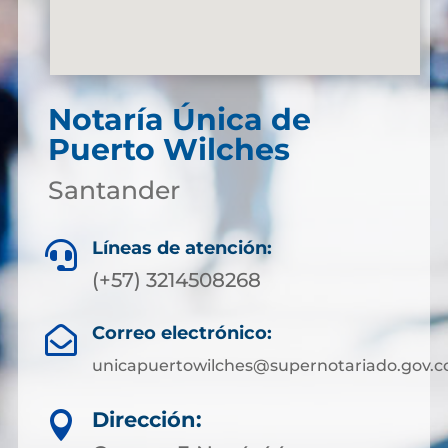
Notaría Única de
Puerto Wilches
Santander
Líneas de atención:

(+57) 3214508268
Correo electrónico:

unicapuertowilches@supernotariado.gov.c
Dirección:
