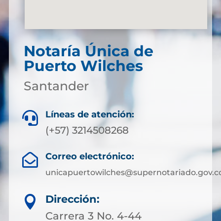
Notaría Única de
Puerto Wilches
Santander
Líneas de atención:

(+57) 3214508268
Correo electrónico:

unicapuertowilches@supernotariado.gov.c
Dirección:

Carrera 3 No. 4-44