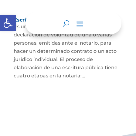
Abrir barra de herramientas
Escritura Pública
Es un documento que contiene la
declaración de voluntad de una o varias
personas, emitidas ante el notario, para
hacer un determinado contrato o un acto
jurídico individual. El proceso de
elaboración de una escritura pública tiene
cuatro etapas en la notaría:...