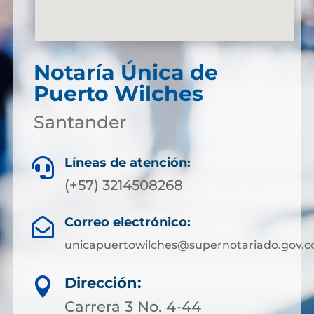
Notaría Única de
Puerto Wilches
Santander
Líneas de atención:

(+57) 3214508268
Correo electrónico:

unicapuertowilches@supernotariado.gov.c
Dirección:

Carrera 3 No. 4-44