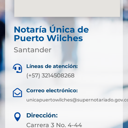
Notaría Única de
Puerto Wilches
Santander
Líneas de atención:

(+57) 3214508268
Correo electrónico:

unicapuertowilches@supernotariado.gov.c
Dirección:

Carrera 3 No. 4-44