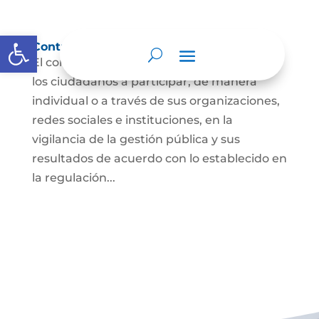
Abrir barra de herramientas
Control social
El control social es el derecho y el deber de
los ciudadanos a participar, de manera
individual o a través de sus organizaciones,
redes sociales e instituciones, en la
vigilancia de la gestión pública y sus
resultados de acuerdo con lo establecido en
la regulación...