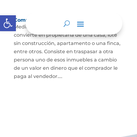
Abrir barra de herramientas
Compraventa de inmuebles
Mediante este contrato, una persona se
convierte en propietaria de una casa, lote
sin construcción, apartamento o una finca,
entre otros. Consiste en traspasar a otra
persona uno de esos inmuebles a cambio
de un valor en dinero que el comprador le
paga al vendedor....