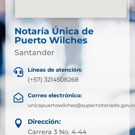
Notaría Única de
Puerto Wilches
Santander
Líneas de atención:

(+57) 3214508268
Correo electrónico:

unicapuertowilches@supernotariado.gov.c
Dirección:

Carrera 3 No. 4-44