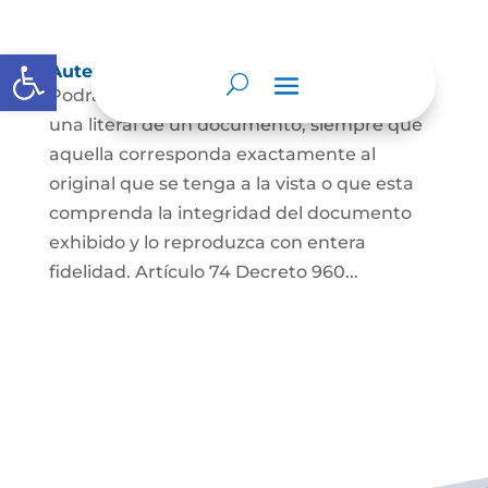
Abrir barra de herramientas
Autenticación de Copias
Podrá autenticarse una copia mecánica o
una literal de un documento, siempre que
aquella corresponda exactamente al
original que se tenga a la vista o que esta
comprenda la integridad del documento
exhibido y lo reproduzca con entera
fidelidad. Artículo 74 Decreto 960...