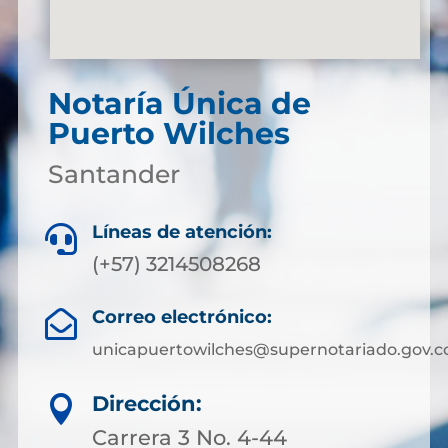
Notaría Única de
Puerto Wilches
Santander
Líneas de atención:

(+57) 3214508268
Correo electrónico:

unicapuertowilches@supernotariado.gov.c
Dirección:

Carrera 3 No. 4-44