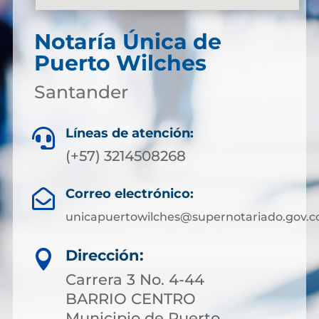
Notaría Única de
Puerto Wilches
Santander
Líneas de atención:

(+57) 3214508268
Correo electrónico:

unicapuertowilches@supernotariado.gov.c
Dirección:

Carrera 3 No. 4-44
BARRIO CENTRO
Municipio de Puerto