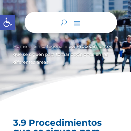
Abrir barra de herramientas
Home
Sin categoría
3.9 Procedimientos
9
9
que se siguen para tomar decisiones en las
diferentes áreas
3.9 Procedimientos