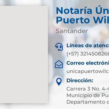
Notaría Ún
Puerto Wi
Santander
Líneas de atenc

(+57) 321450826
Correo electrón

unicapuertowil
Dirección:

Carrera 3 No. 
Municipio de Pu
Departamento d