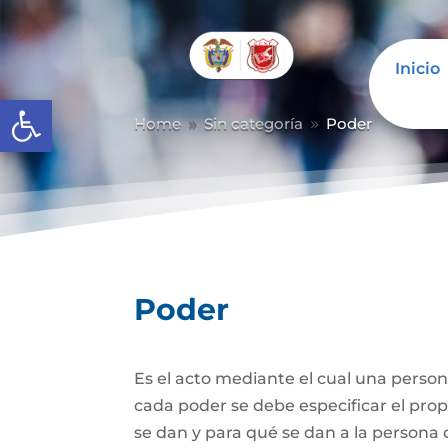
Inicio
Abrir barra de herramientas
Home
Sin categoría
Poder
9
9
Poder
Es el acto mediante el cual una person
cada poder se debe especificar el propó
se dan y para qué se dan a la persona 