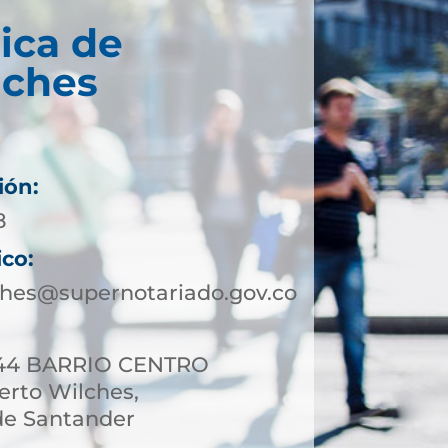
ica de
lches
ión:
8
ico:
ches@supernotariado.gov.co
4-44 BARRIO CENTRO
erto Wilches,
e Santander