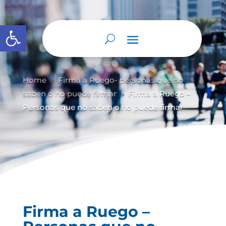
Abrir barra de herramientas
Home
Firma a Ruego- personas que no
9
saben o no puede firmar
Firma a Ruego –
9
Personas que no saben o no puede firmar
Firma a Ruego –