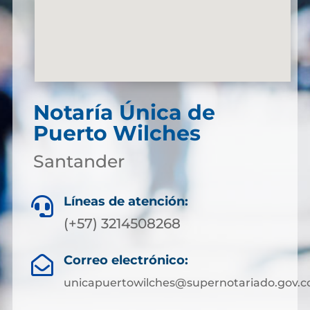
Notaría Única de
Puerto Wilches
Santander
Líneas de atención:

(+57) 3214508268
Correo electrónico:

unicapuertowilches@supernotariado.gov.c