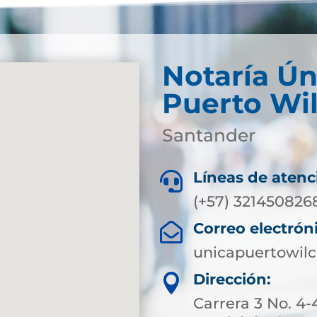
Notaría Ún
Puerto Wi
Santander
Líneas de atenc

(+57) 321450826
Correo electrón

unicapuertowil
Dirección:

Carrera 3 No. 