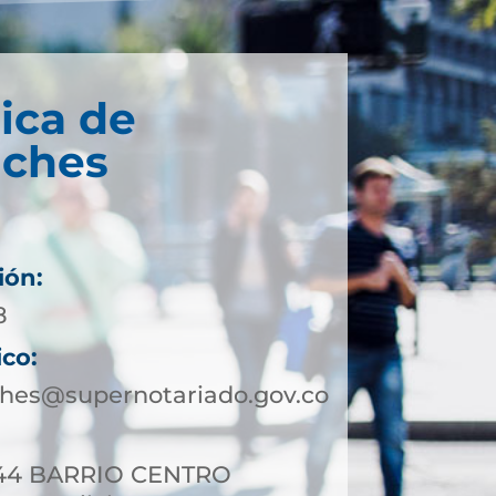
ica de
lches
ión:
8
ico:
ches@supernotariado.gov.co
4-44 BARRIO CENTRO