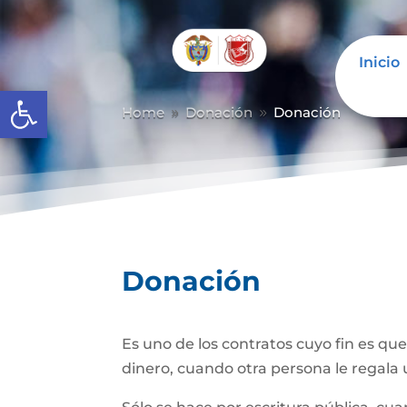
Inicio
Abrir barra de herramientas
Home
Donación
Donación
9
9
Donación
Es uno de los contratos cuyo fin es qu
dinero, cuando otra persona le regala u