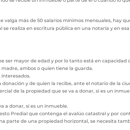
ando se recibe un inmueble o parte de él o cuando lo que
e valga más de 50 salarios mínimos mensuales, hay que
l se realiza en escritura pública en una notaría y en es
be ser mayor de edad y por lo tanto está en capacidad d
a madre, ambos o quien tiene la guarda.
 interesados.
a donación y de quien la recibe, ante el notario de la c
ercial de la propiedad que se va a donar, si es un inmu
va a donar, si es un inmueble.
sto Predial que contenga el avalúo catastral y por contr
a parte de una propiedad horizontal, se necesita tambié