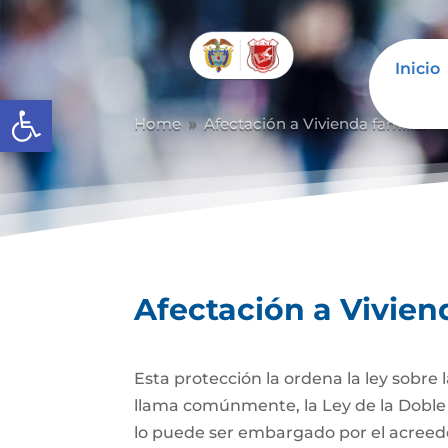
Inicio
Abrir barra de herramientas
Home
Afectación a Vivienda familiar
9
Afectación a Vivien
Esta protección la ordena la ley sobre
llama comúnmente, la Ley de la Doble 
lo puede ser embargado por el acreedor