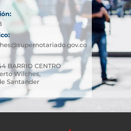
ión:
8
ico:
ches@supernotariado.gov.co
4-44 BARRIO CENTRO
erto Wilches,
e Santander