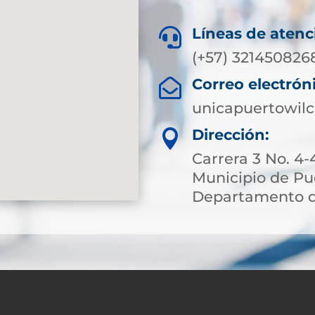
Líneas de atenc

(+57) 321450826
Correo electrón

unicapuertowil
Dirección:

Carrera 3 No. 
Municipio de Pu
Departamento d