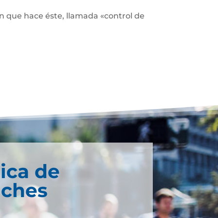
ón que hace éste, llamada «control de
ica de
lches